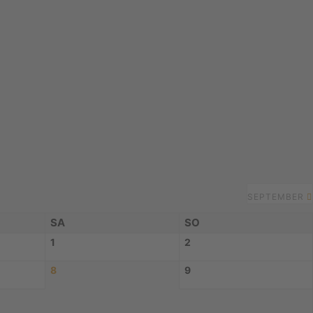
SEPTEMBER
SA
SO
1
2
8
9