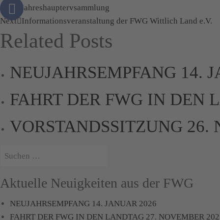
Prev
Jahreshauptervsammlung
Next
Informationsveranstaltung der FWG Wittlich Land e.V.
Related Posts
NEUJAHRSEMPFANG 14. J
FAHRT DER FWG IN DEN 
VORSTANDSSITZUNG 26. 
Suchen
nach:
Aktuelle Neuigkeiten aus der FWG
NEUJAHRSEMPFANG 14. JANUAR 2026
FAHRT DER FWG IN DEN LANDTAG 27. NOVEMBER 202