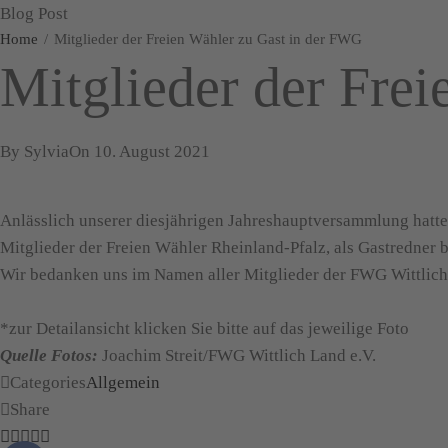
Blog Post
Home
Mitglieder der Freien Wähler zu Gast in der FWG
Mitglieder der Fre
By
Sylvia
On
10. August 2021
Anlässlich unserer diesjährigen Jahreshauptversammlung hatte
Mitglieder der Freien Wähler Rheinland-Pfalz, als Gastredner 
Wir bedanken uns im Namen aller Mitglieder der FWG Wittlich
*zur Detailansicht klicken Sie bitte auf das jeweilige Foto
Quelle Fotos:
Joachim Streit/FWG Wittlich Land e.V.
Categories
Allgemein
Share
Facebook
Twitter
LinkedIn
Pinterest
WhatsApp
Email