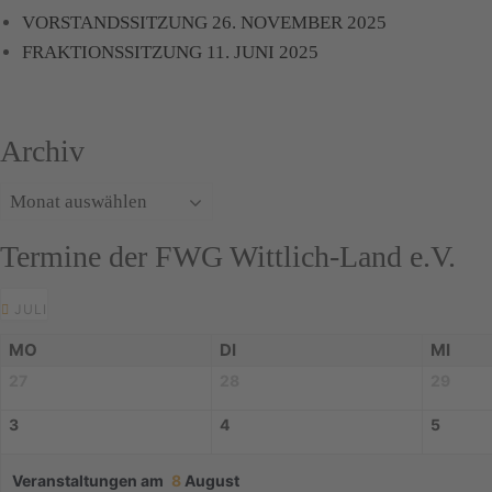
VORSTANDSSITZUNG 26. NOVEMBER 2025
FRAKTIONSSITZUNG 11. JUNI 2025
Archiv
Archiv
Termine der FWG Wittlich-Land e.V.
JULI
MO
DI
MI
27
28
29
3
4
5
Veranstaltungen am
8
August