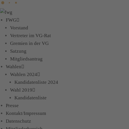
Skip
to
FWG
content
Vorstand
Vertreter im VG-Rat
Gremien in der VG
Satzung
Mitgliedsantrag
Wahlen
Wahlen 2024
Kandidatenliste 2024
Wahl 2019
Kandidatenliste
Presse
Kontakt/Impressum
Datenschutz
Mitgliederbereich